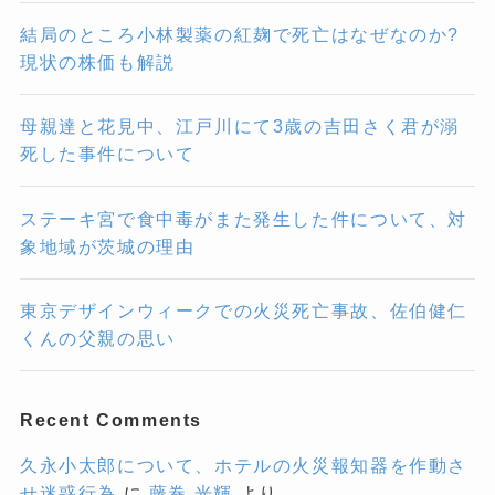
結局のところ小林製薬の紅麹で死亡はなぜなのか?
現状の株価も解説
母親達と花見中、江戸川にて3歳の吉田さく君が溺
死した事件について
ステーキ宮で食中毒がまた発生した件について、対
象地域が茨城の理由
東京デザインウィークでの火災死亡事故、佐伯健仁
くんの父親の思い
Recent Comments
久永小太郎について、ホテルの火災報知器を作動さ
せ迷惑行為
に
藤巻 光輝
より