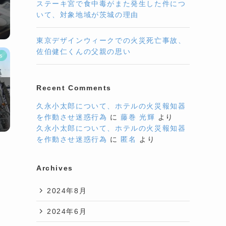
ステーキ宮で食中毒がまた発生した件につ
の
いて、対象地域が茨城の理由
東京デザインウィークでの火災死亡事故、
佐伯健仁くんの父親の思い
s
Recent Comments
久永小太郎について、ホテルの火災報知器
を作動させ迷惑行為
に
藤巻 光輝
より
久永小太郎について、ホテルの火災報知器
を作動させ迷惑行為
に
匿名
より
Archives
2024年8月
2024年6月