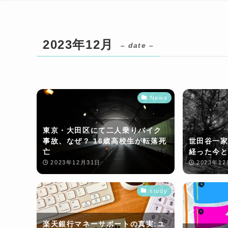
2023年12月
– date –
News
東京・大田区にて二人乗りバイク
事故、なぜ？ 16歳高校生が転落死
世田谷一家
亡
経った今と
2023年12月31日
2023年1
study
楽天銀行マネーサポートの真実:ユ