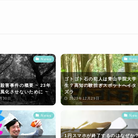
News
New
ゴトゴト石の犯人は青山学院大学
殺害事件の概要 ~ 23年
生？高知の験担ぎスポットへイタ
風化させないために ~
ズラ
2月30日
2023年12月29日
News
New
1円スマホが終了するのはなぜか