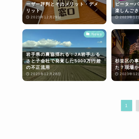
ーザー評判とそのメリット・デメ
ピーターパ
リット
楽しんごさ
2023年12月29日
2023年1
News
岩手県の農協揺れる：JA岩手ふる
さと子会社で発覚した5000万円超
杉並区の事
の不正流用
た？現場
2023年12月28日
2023年1
1