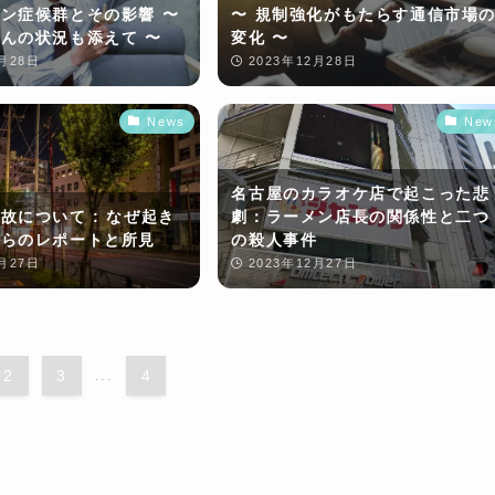
ン症候群とその影響 〜
〜 規制強化がもたらす通信市場
んの状況も添えて 〜
変化 〜
2月28日
2023年12月28日
News
New
名古屋のカラオケ店で起こった悲
故について : なぜ起き
劇：ラーメン店長の関係性と二つ
からのレポートと所見
の殺人事件
2月27日
2023年12月27日
2
3
...
4