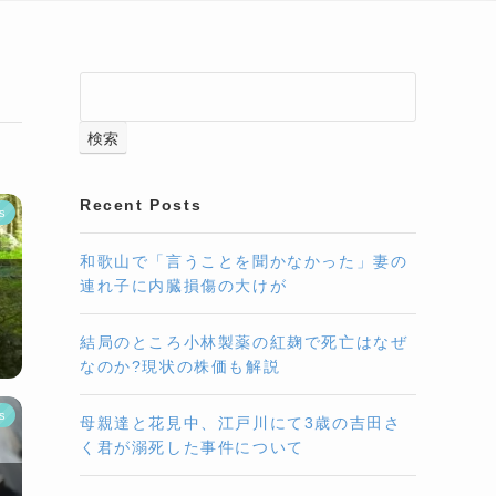
検索
Recent Posts
s
和歌山で「言うことを聞かなかった」妻の
連れ子に内臓損傷の大けが
結局のところ小林製薬の紅麹で死亡はなぜ
なのか?現状の株価も解説
s
母親達と花見中、江戸川にて3歳の吉田さ
く君が溺死した事件について
？