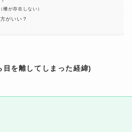
は？
（柵が存在しない）
い方がいい？
ら目を離してしまった経緯)