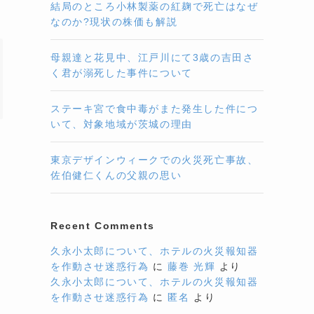
結局のところ小林製薬の紅麹で死亡はなぜ
なのか?現状の株価も解説
母親達と花見中、江戸川にて3歳の吉田さ
く君が溺死した事件について
ステーキ宮で食中毒がまた発生した件につ
いて、対象地域が茨城の理由
東京デザインウィークでの火災死亡事故、
佐伯健仁くんの父親の思い
Recent Comments
久永小太郎について、ホテルの火災報知器
を作動させ迷惑行為
に
藤巻 光輝
より
久永小太郎について、ホテルの火災報知器
を作動させ迷惑行為
に
匿名
より