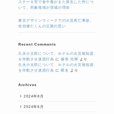
ステーキ宮で食中毒がまた発生した件につ
いて、対象地域が茨城の理由
東京デザインウィークでの火災死亡事故、
佐伯健仁くんの父親の思い
Recent Comments
久永小太郎について、ホテルの火災報知器
を作動させ迷惑行為
に
藤巻 光輝
より
久永小太郎について、ホテルの火災報知器
を作動させ迷惑行為
に
匿名
より
Archives
2024年8月
2024年6月