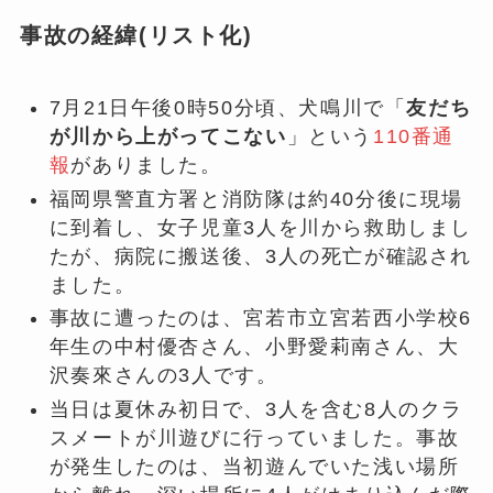
事故の経緯(リスト化)
7月21日午後0時50分頃、犬鳴川で「
友だち
が川から上がってこない
」という
110番通
報
がありました。
福岡県警直方署と消防隊は約40分後に現場
に到着し、女子児童3人を川から救助しまし
たが、病院に搬送後、3人の死亡が確認され
ました。
事故に遭ったのは、宮若市立宮若西小学校6
年生の中村優杏さん、小野愛莉南さん、大
沢奏來さんの3人です。
当日は夏休み初日で、3人を含む8人のクラ
スメートが川遊びに行っていました。事故
が発生したのは、当初遊んでいた浅い場所