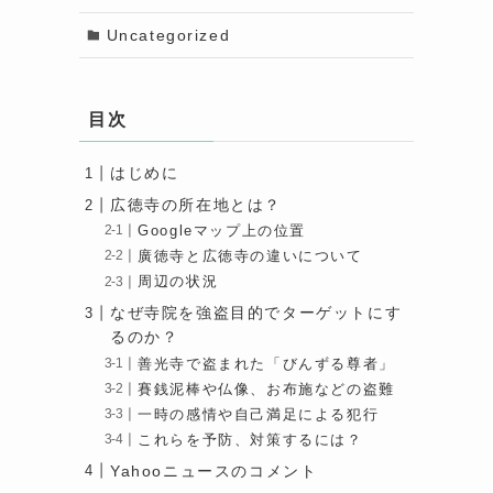
Uncategorized
目次
はじめに
広徳寺の所在地とは？
Googleマップ上の位置
廣徳寺と広徳寺の違いについて
周辺の状況
なぜ寺院を強盗目的でターゲットにす
るのか？
善光寺で盗まれた「びんずる尊者」
賽銭泥棒や仏像、お布施などの盗難
一時の感情や自己満足による犯行
これらを予防、対策するには？
Yahooニュースのコメント