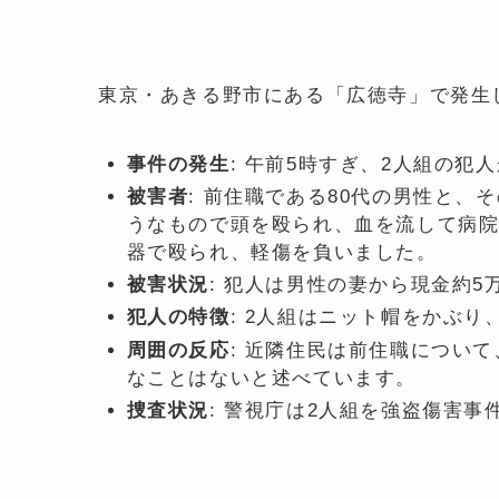
東京・あきる野市にある「広徳寺」で発生
事件の発生
: 午前5時すぎ、2人組の犯
被害者
: 前住職である80代の男性と、
うなもので頭を殴られ、血を流して病
器で殴られ、軽傷を負いました。
被害状況
: 犯人は男性の妻から現金約
犯人の特徴
: 2人組はニット帽をかぶ
周囲の反応
: 近隣住民は前住職につい
なことはないと述べています。
捜査状況
: 警視庁は2人組を強盗傷害