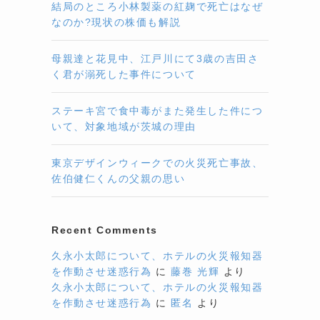
結局のところ小林製薬の紅麹で死亡はなぜ
なのか?現状の株価も解説
母親達と花見中、江戸川にて3歳の吉田さ
く君が溺死した事件について
ステーキ宮で食中毒がまた発生した件につ
いて、対象地域が茨城の理由
東京デザインウィークでの火災死亡事故、
佐伯健仁くんの父親の思い
Recent Comments
久永小太郎について、ホテルの火災報知器
を作動させ迷惑行為
に
藤巻 光輝
より
久永小太郎について、ホテルの火災報知器
を作動させ迷惑行為
に
匿名
より