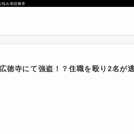
お悩み相談藤巻
る広徳寺にて強盗！？住職を殴り2名が