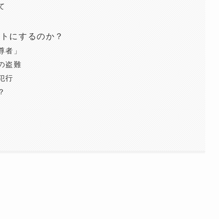
て
ットにするのか？
尊者」
の盗難
犯行
？