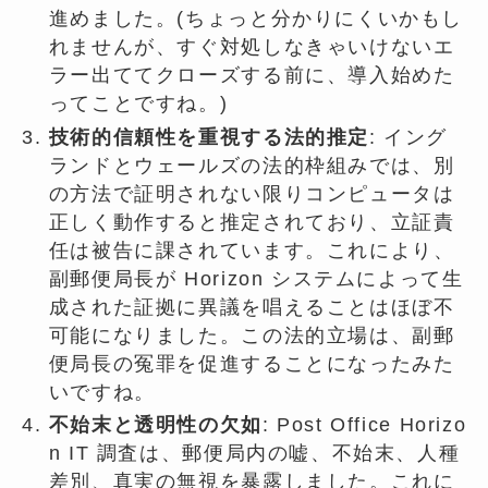
進めました。(ちょっと分かりにくいかもし
れませんが、すぐ対処しなきゃいけないエ
ラー出ててクローズする前に、導入始めた
ってことですね。)
技術的信頼性を重視する法的推定
: イング
ランドとウェールズの法的枠組みでは、別
の方法で証明されない限りコンピュータは
正しく動作すると推定されており、立証責
任は被告に課されています。これにより、
副郵便局長が Horizo​​n システムによって生
成された証拠に異議を唱えることはほぼ不
可能になりました。この法的立場は、副郵
便局長の冤罪を促進することになったみた
いですね。
不始末と透明性の欠如
: Post Office Horizo​​
n IT 調査は、郵便局内の嘘、不始末、人種
差別、真実の無視を暴露しました。これに